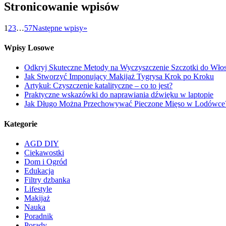
Stronicowanie wpisów
1
2
3
…
57
Następne wpisy
»
Wpisy Losowe
Odkryj Skuteczne Metody na Wyczyszczenie Szczotki do Wł
Jak Stworzyć Imponujący Makijaż Tygrysa Krok po Kroku
Artykuł: Czyszczenie katalityczne – co to jest?
Praktyczne wskazówki do naprawiania dźwięku w laptopie
Jak Długo Można Przechowywać Pieczone Mięso w Lodówc
Kategorie
AGD DIY
Ciekawostki
Dom i Ogród
Edukacja
Filtry dzbanka
Lifestyle
Makijaż
Nauka
Poradnik
Porady