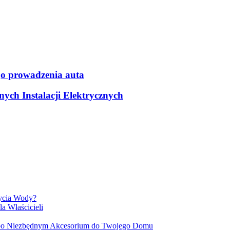
go prowadzenia auta
ych Instalacji Elektrycznych
ycia Wody?
a Właścicieli
 po Niezbędnym Akcesorium do Twojego Domu