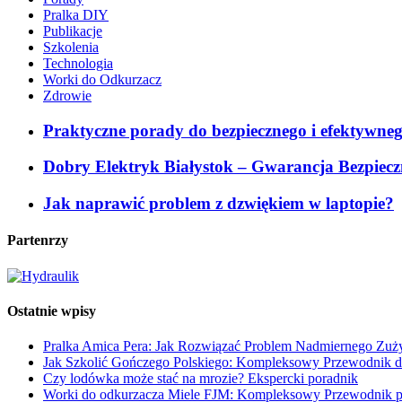
Pralka DIY
Publikacje
Szkolenia
Technologia
Worki do Odkurzacz
Zdrowie
Praktyczne porady do bezpiecznego i efektywne
Dobry Elektryk Białystok – Gwarancja Bezpieczn
Jak naprawić problem z dzwiękiem w laptopie?
Partenrzy
Ostatnie wpisy
Pralka Amica Pera: Jak Rozwiązać Problem Nadmiernego Zuż
Jak Szkolić Gończego Polskiego: Kompleksowy Przewodnik dl
Czy lodówka może stać na mrozie? Ekspercki poradnik
Worki do odkurzacza Miele FJM: Kompleksowy Przewodnik