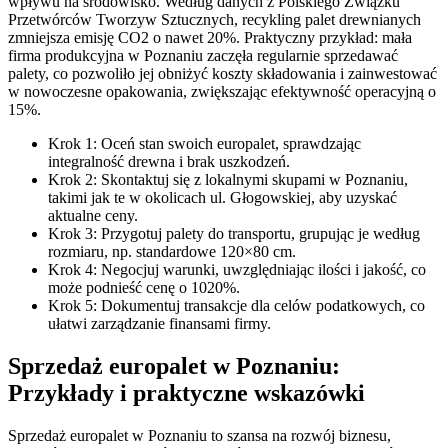
wpływu na środowisko. Według danych z Polskiego Związku
Przetwórców Tworzyw Sztucznych, recykling palet drewnianych
zmniejsza emisję CO2 o nawet 20%. Praktyczny przykład: mała
firma produkcyjna w Poznaniu zaczęła regularnie sprzedawać
palety, co pozwoliło jej obniżyć koszty składowania i zainwestować
w nowoczesne opakowania, zwiększając efektywność operacyjną o
15%.
Krok 1: Oceń stan swoich europalet, sprawdzając
integralność drewna i brak uszkodzeń.
Krok 2: Skontaktuj się z lokalnymi skupami w Poznaniu,
takimi jak te w okolicach ul. Głogowskiej, aby uzyskać
aktualne ceny.
Krok 3: Przygotuj palety do transportu, grupując je według
rozmiaru, np. standardowe 120×80 cm.
Krok 4: Negocjuj warunki, uwzględniając ilości i jakość, co
może podnieść cenę o 1020%.
Krok 5: Dokumentuj transakcje dla celów podatkowych, co
ułatwi zarządzanie finansami firmy.
Sprzedaż europalet w Poznaniu:
Przykłady i praktyczne wskazówki
Sprzedaż europalet w Poznaniu to szansa na rozwój biznesu,