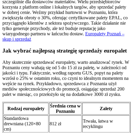
szczególnie dla dostawców materiałów. Wielu przedsiębiorców
korzysta z platform online i lokalnych targów, aby sprzedać palety
w dobrej cenie. Weźmy przykład hurtowni w Poznaniu, która
zwiększyła obroty o 30%, oferując certyfikowane palety EPAL, co
przyciągnęło klientów z sektora spożywczego. Takie działanie nie
tylko generuje przychody, ale też buduje reputację jako
wiarygodnego partnera w łańcuchu dostaw.
Europalety Poznań –
skup i sprzedaż
Jak wybrać najlepszą strategię sprzedaży europalet
Aby skutecznie sprzedawać europalety, warto analizować rynek. W
Poznaniu ceny wahają się od 5 do 15 zł za paletę, w zależności od
jakości i typu. Faktycznie, według raportu GUS, popyt na palety
wzrósł o 25% w ostatnim roku, co czyni to idealnym momentem na
wejście na rynek. Przykładowo, sprzedawca z Poznania użył
mediów społecznościowych do promocji, osiągając sprzedaż 200
palet w miesiąc, co przełożyło się na dodatkowe 3000 zł zysku.
Średnia cena w
Rodzaj europalety
Zalety
Poznaniu
Standardowa
Trwała, łatwa w
drewniana (120×80
812 zł
recyklingu
cm)