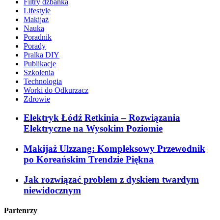
Filtry dzbanka
Lifestyle
Makijaż
Nauka
Poradnik
Porady
Pralka DIY
Publikacje
Szkolenia
Technologia
Worki do Odkurzacz
Zdrowie
Elektryk Łódź Retkinia – Rozwiązania
Elektryczne na Wysokim Poziomie
Makijaż Ulzzang: Kompleksowy Przewodnik
po Koreańskim Trendzie Piękna
Jak rozwiązać problem z dyskiem twardym
niewidocznym
Partenrzy