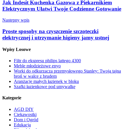
Jak Indesit Kuchenka Gazowa z Piekarnikiem
Elektrycznym Ułatwi Twoje Codzienne Gotowanie
Następny wpis
Proste sposoby na czyszczenie szczoteczki
elektrycznej i utrzymanie higieny jamy ustnej
Wpisy Losowe
Filtr do ekspresu philips lattego 4300
Meble młodzieżowe enyo
Worki do odkurzacza przemysłowego Stanley: Twoja tajna
broń w walce z brudem
Aranżacje małych łazienek w bloku
Szafki łazienkowe pod umywalkę
Kategorie
AGD DIY
Ciekawostki
Dom i Ogród
Edukacja