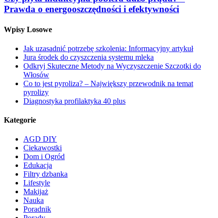
Prawda o energooszczędności i efektywności
Wpisy Losowe
Jak uzasadnić potrzebę szkolenia: Informacyjny artykuł
Jura środek do czyszczenia systemu mleka
Odkryj Skuteczne Metody na Wyczyszczenie Szczotki do
Włosów
Co to jest pyroliza? – Największy przewodnik na temat
pyrolizy
Diagnostyka profilaktyka 40 plus
Kategorie
AGD DIY
Ciekawostki
Dom i Ogród
Edukacja
Filtry dzbanka
Lifestyle
Makijaż
Nauka
Poradnik
Porady