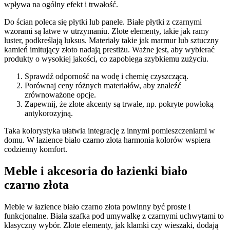
wpływa na ogólny efekt i trwałość.
Do ścian poleca się płytki lub panele. Białe płytki z czarnymi
wzorami są łatwe w utrzymaniu. Złote elementy, takie jak ramy
luster, podkreślają luksus. Materiały takie jak marmur lub sztuczny
kamień imitujący złoto nadają prestiżu. Ważne jest, aby wybierać
produkty o wysokiej jakości, co zapobiega szybkiemu zużyciu.
Sprawdź odporność na wodę i chemię czyszczącą.
Porównaj ceny różnych materiałów, aby znaleźć
zrównoważone opcje.
Zapewnij, że złote akcenty są trwałe, np. pokryte powłoką
antykorozyjną.
Taka kolorystyka ułatwia integrację z innymi pomieszczeniami w
domu. W łazience biało czarno złota harmonia kolorów wspiera
codzienny komfort.
Meble i akcesoria do łazienki biało
czarno złota
Meble w łazience biało czarno złota powinny być proste i
funkcjonalne. Biała szafka pod umywalkę z czarnymi uchwytami to
klasyczny wybór. Złote elementy, jak klamki czy wieszaki, dodają