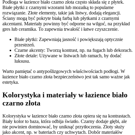
Podłoga w łazience biało czarno złota często składa się z płytek.
Białe płytki z czarnymi wzorami lub mozaiką to popularne
rozwiązanie. Złote elementy, takie jak listwy, dodają elegancji.
Ściany mogą być pokryte białą farbą lub płytkami z czarnymi
akcentami. Materiały powinny być odporne na wilgoć, na przykład
gres lub ceramika. To zapewnia trwałość i łatwe czyszczenie.
Białe płytki: Zapewniają jasność i powiększają optycznie
przestrzeń.
Czarne akcenty: Tworzą kontrast, np. na fugach lub dekorach.
Złote detale: Używane w listwach lub ramach, by dodać
luksusu.
Warto pamiętać o antypoślizgowych właściwościach podłogi. W
łazience biało czarno złota bezpieczeństwo jest tak samo ważne jak
estetyka.
Kolorystyka i materiały w łazience biało
czarno złota
Kolorystyka w łazience biało czarno złota opiera się na kontrastach.
Biały kolor to baza, która odbija światło. Czarny dodaje głębi, ale
nie powinien dominować, by uniknąć przytłoczenia. Złoty służy
jako akcent, np. w bateriach czy uchwytach. Dobór materiałów