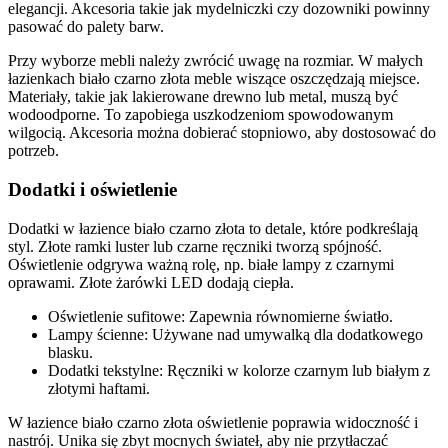
elegancji. Akcesoria takie jak mydelniczki czy dozowniki powinny
pasować do palety barw.
Przy wyborze mebli należy zwrócić uwagę na rozmiar. W małych
łazienkach biało czarno złota meble wiszące oszczędzają miejsce.
Materiały, takie jak lakierowane drewno lub metal, muszą być
wodoodporne. To zapobiega uszkodzeniom spowodowanym
wilgocią. Akcesoria można dobierać stopniowo, aby dostosować do
potrzeb.
Dodatki i oświetlenie
Dodatki w łazience biało czarno złota to detale, które podkreślają
styl. Złote ramki luster lub czarne ręczniki tworzą spójność.
Oświetlenie odgrywa ważną rolę, np. białe lampy z czarnymi
oprawami. Złote żarówki LED dodają ciepła.
Oświetlenie sufitowe: Zapewnia równomierne światło.
Lampy ścienne: Używane nad umywalką dla dodatkowego
blasku.
Dodatki tekstylne: Ręczniki w kolorze czarnym lub białym z
złotymi haftami.
W łazience biało czarno złota oświetlenie poprawia widoczność i
nastrój. Unika się zbyt mocnych świateł, aby nie przytłaczać