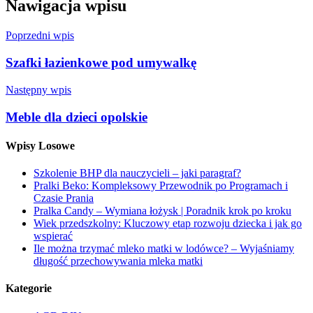
Nawigacja wpisu
Poprzedni wpis
Szafki łazienkowe pod umywalkę
Następny wpis
Meble dla dzieci opolskie
Wpisy Losowe
Szkolenie BHP dla nauczycieli – jaki paragraf?
Pralki Beko: Kompleksowy Przewodnik po Programach i
Czasie Prania
Pralka Candy – Wymiana łożysk | Poradnik krok po kroku
Wiek przedszkolny: Kluczowy etap rozwoju dziecka i jak go
wspierać
Ile można trzymać mleko matki w lodówce? – Wyjaśniamy
długość przechowywania mleka matki
Kategorie