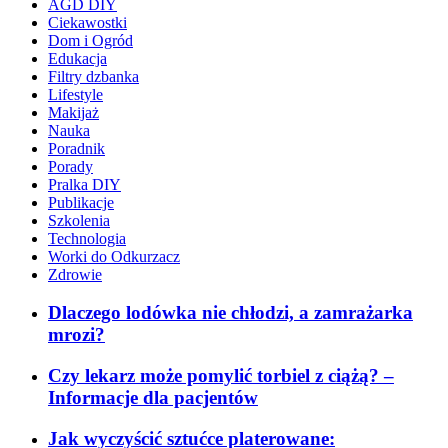
AGD DIY
Ciekawostki
Dom i Ogród
Edukacja
Filtry dzbanka
Lifestyle
Makijaż
Nauka
Poradnik
Porady
Pralka DIY
Publikacje
Szkolenia
Technologia
Worki do Odkurzacz
Zdrowie
Dlaczego lodówka nie chłodzi, a zamrażarka
mrozi?
Czy lekarz może pomylić torbiel z ciążą? –
Informacje dla pacjentów
Jak wyczyścić sztućce platerowane: