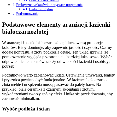
Dodatki i oświetlenie
Praktyczne wskazówki dotyczące utrzymania
Unikanie błędów
Podsumowanie
Podstawowe elementy aranżacji łazienki
białoczarnozłotej
W aranżacji łazienki białoczarnozłotej kluczowe są proporcje
kolorów. Biały dominuje, aby zapewnić jasność i czystość. Czarny
dodaje kontrastu, a złoty podkreśla detale. Ten układ sprawia, że
pomieszczenie wygląda przestronniej i bardziej luksusowo. Wybór
odpowiednich elementów zależy od wielkości łazienki i osobistych
potrzeb.
Początkowo warto zaplanować układ. Ustawienie umywalki, toalety
i prysznica powinno być funkcjonalne. W łazience biało czarno
złota meble i urządzenia muszą pasować do palety barw. Na
przykład, biała ceramika z czarnymi akcentami i złotymi
wykończeniami tworzy spójny efekt. Unika się przeładowania, aby
zachować minimalizm.
Wybór podłoża i ścian