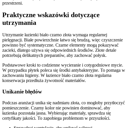
przestrzeni.
Praktyczne wskazówki dotyczące
utrzymania
Utrzymanie łazienki biało czarno złota wymaga regularnej
pielęgnacji. Białe powierzchnie łatwo się brudzą, więc czyszczenie
powinno być systematyczne. Czarne elementy mogą pokazywać
zacieki, dlatego używa się odpowiednich środków. Złote detale
potrzebują delikatnych preparatów, aby zachować połysk.
Podstawowe kroki to codzienne wycieranie i cotygodniowe mycie.
W przypadku płytek poleca się środki antybakteryjne. To pomaga w
zachowaniu higieny. W łazience biało czarno złota regularna
konserwacja przedłuża żywotność materiałów.
Unikanie błędów
Podczas aranżacji unika się nadmiaru złota, co mogłoby przytłoczyć
pomieszczenie. Czarny kolor nie powinien dominować, aby
łazienka pozostała jasna. Wybierając materiały, sprawdza się
certyfikaty jakości. To zapobiega problemom w przyszłości.
Sprawdzaj wentylację, aby uniknąć wilgoci.