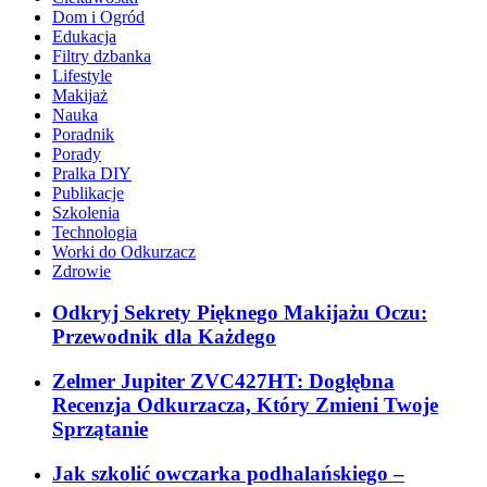
Dom i Ogród
Edukacja
Filtry dzbanka
Lifestyle
Makijaż
Nauka
Poradnik
Porady
Pralka DIY
Publikacje
Szkolenia
Technologia
Worki do Odkurzacz
Zdrowie
Odkryj Sekrety Pięknego Makijażu Oczu:
Przewodnik dla Każdego
Zelmer Jupiter ZVC427HT: Dogłębna
Recenzja Odkurzacza, Który Zmieni Twoje
Sprzątanie
Jak szkolić owczarka podhalańskiego –