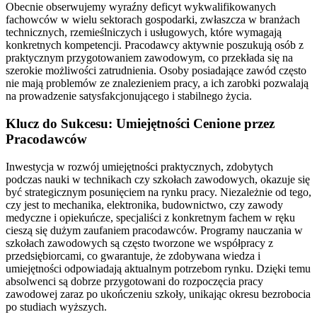
Obecnie obserwujemy wyraźny deficyt wykwalifikowanych
fachowców w wielu sektorach gospodarki, zwłaszcza w branżach
technicznych, rzemieślniczych i usługowych, które wymagają
konkretnych kompetencji. Pracodawcy aktywnie poszukują osób z
praktycznym przygotowaniem zawodowym, co przekłada się na
szerokie możliwości zatrudnienia. Osoby posiadające zawód często
nie mają problemów ze znalezieniem pracy, a ich zarobki pozwalają
na prowadzenie satysfakcjonującego i stabilnego życia.
Klucz do Sukcesu: Umiejętności Cenione przez
Pracodawców
Inwestycja w rozwój umiejętności praktycznych, zdobytych
podczas nauki w technikach czy szkołach zawodowych, okazuje się
być strategicznym posunięciem na rynku pracy. Niezależnie od tego,
czy jest to mechanika, elektronika, budownictwo, czy zawody
medyczne i opiekuńcze, specjaliści z konkretnym fachem w ręku
cieszą się dużym zaufaniem pracodawców. Programy nauczania w
szkołach zawodowych są często tworzone we współpracy z
przedsiębiorcami, co gwarantuje, że zdobywana wiedza i
umiejętności odpowiadają aktualnym potrzebom rynku. Dzięki temu
absolwenci są dobrze przygotowani do rozpoczęcia pracy
zawodowej zaraz po ukończeniu szkoły, unikając okresu bezrobocia
po studiach wyższych.