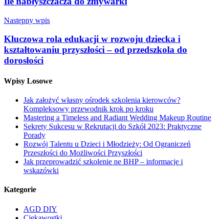
Ile nabłyszczacza do zmywarki
Następny wpis
Kluczowa rola edukacji w rozwoju dziecka i
kształtowaniu przyszłości – od przedszkola do
dorosłości
Wpisy Losowe
Jak założyć własny ośrodek szkolenia kierowców?
Kompleksowy przewodnik krok po kroku
Mastering a Timeless and Radiant Wedding Makeup Routine
Sekrety Sukcesu w Rekrutacji do Szkół 2023: Praktyczne
Porady
Rozwój Talentu u Dzieci i Młodzieży: Od Ograniczeń
Przeszłości do Możliwości Przyszłości
Jak przeprowadzić szkolenie ne BHP – informacje i
wskazówki
Kategorie
AGD DIY
Ciekawostki