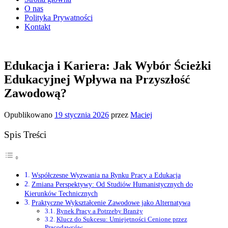
O nas
Polityka Prywatności
Kontakt
Edukacja i Kariera: Jak Wybór Ścieżki
Edukacyjnej Wpływa na Przyszłość
Zawodową?
Opublikowano
19 stycznia 2026
przez
Maciej
Spis Treści
Współczesne Wyzwania na Rynku Pracy a Edukacja
Zmiana Perspektywy: Od Studiów Humanistycznych do
Kierunków Technicznych
Praktyczne Wykształcenie Zawodowe jako Alternatywa
Rynek Pracy a Potrzeby Branży
Klucz do Sukcesu: Umiejętności Cenione przez
Pracodawców