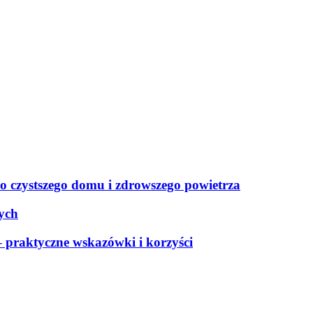
o czystszego domu i zdrowszego powietrza
ych
– praktyczne wskazówki i korzyści