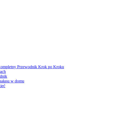
: Kompletny Przewodnik Krok po Kroku
jach
dnik
 hałasu w domu
ieć