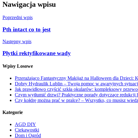
Nawigacja wpisu
Poprzedni wpis
Pth intact co to jest
Następny wpis
Płytki rektyfikowane wady
Wpisy Losowe
Przerażająco Fantastyczny Makijaż na Halloween dla Dzieci
Dobry Hydraulik Lublin – Twoja pomoc w awaryjnych sytuac
Jak prawidłowo czyścić szkła okularów: kompleksowy przewo
Czym wytłumić drzwi? Praktyczne porady dotyczące redukcji
Czy kołdrę można prać w pralce? – Wszystko, co musisz wiedz
Kategorie
AGD DIY
Ciekawostki
Dom i Ogród