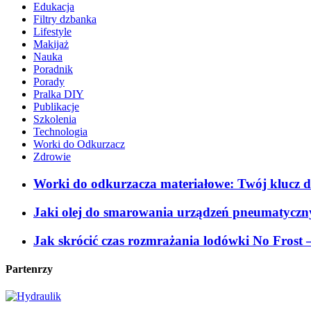
Edukacja
Filtry dzbanka
Lifestyle
Makijaż
Nauka
Poradnik
Porady
Pralka DIY
Publikacje
Szkolenia
Technologia
Worki do Odkurzacz
Zdrowie
Worki do odkurzacza materiałowe: Twój klucz d
Jaki olej do smarowania urządzeń pneumatyczn
Jak skrócić czas rozmrażania lodówki No Frost 
Partenrzy