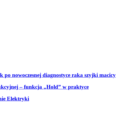
 po nowoczesnej diagnostyce raka szyjki macicy
dukcyjnej – funkcja „Hold” w praktyce
nie Elektryki