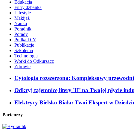
Edukacja
Filtry dzbanka
Lifestyle
Makijaż
Nauka
Poradnik
Porady
Pralka DIY
Publikacje
Szkolenia
Technologia
Worki do Odkurzacz
Zdrowie
Cytologia rozszerzona: Kompleksowy przewodnik
Odkryj tajemnicę litery 'H’ na Twojej płycie in
Elektrycy Bielsko Biała: Twoi Ekspert w Dziedzi
Partenrzy