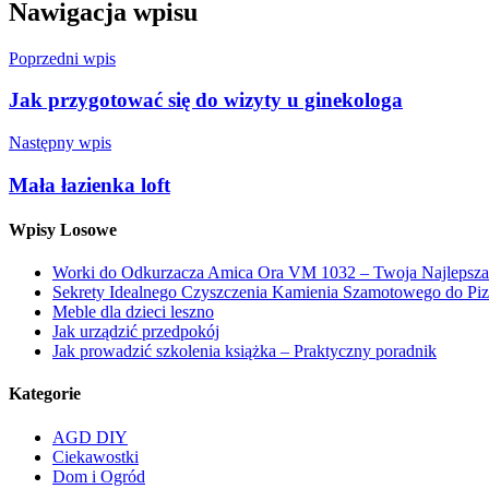
Nawigacja wpisu
Poprzedni wpis
Jak przygotować się do wizyty u ginekologa
Następny wpis
Mała łazienka loft
Wpisy Losowe
Worki do Odkurzacza Amica Ora VM 1032 – Twoja Najlepsza 
Sekrety Idealnego Czyszczenia Kamienia Szamotowego do Pi
Meble dla dzieci leszno
Jak urządzić przedpokój
Jak prowadzić szkolenia książka – Praktyczny poradnik
Kategorie
AGD DIY
Ciekawostki
Dom i Ogród