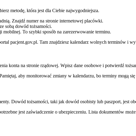
ierz metodę, która jest dla Ciebie najwygodniejsza.
adnią. Znajdź numer na stronie internetowej placówki.
 ze sobą dowód tożsamości.
ji mobilnej. To szybki sposób na zarezerwowanie terminu.
ortal pacjent.gov.pl. Tam znajdziesz kalendarz wolnych terminów i wybi
enia konta na stronie rządowej. Wpisz dane osobowe i potwierdź tożsam
Pamiętaj, aby monitorować zmiany w kalendarzu, bo terminy mogą się
nty. Dowód tożsamości, taki jak dowód osobisty lub paszport, jest 
 potrzebne jest zaświadczenie o ubezpieczeniu. Lista dokumentów może 