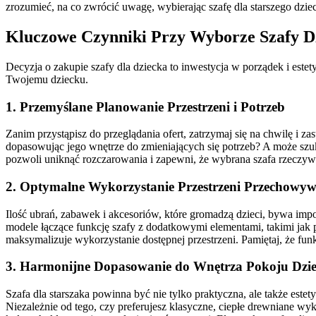
zrozumieć, na co zwrócić uwagę, wybierając szafę dla starszego dzi
Kluczowe Czynniki Przy Wyborze Szafy Dz
Decyzja o zakupie szafy dla dziecka to inwestycja w porządek i este
Twojemu dziecku.
1. Przemyślane Planowanie Przestrzeni i Potrzeb
Zanim przystąpisz do przeglądania ofert, zatrzymaj się na chwilę i 
dopasowując jego wnętrze do zmieniających się potrzeb? A może szuk
pozwoli uniknąć rozczarowania i zapewni, że wybrana szafa rzeczywi
2. Optymalne Wykorzystanie Przestrzeni Przechowy
Ilość ubrań, zabawek i akcesoriów, które gromadzą dzieci, bywa im
modele łączące funkcję szafy z dodatkowymi elementami, takimi jak 
maksymalizuje wykorzystanie dostępnej przestrzeni. Pamiętaj, że f
3. Harmonijne Dopasowanie do Wnętrza Pokoju Dzie
Szafa dla starszaka powinna być nie tylko praktyczna, ale także este
Niezależnie od tego, czy preferujesz klasyczne, ciepłe drewniane wyk