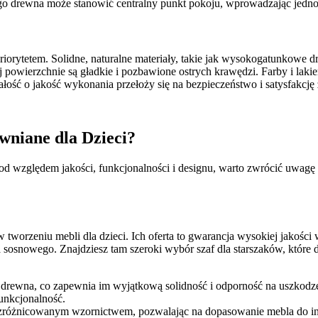
tego drewna może stanowić centralny punkt pokoju, wprowadzając jedno
rytetem. Solidne, naturalne materiały, takie jak wysokogatunkowe drew
jej powierzchnie są gładkie i pozbawione ostrych krawędzi. Farby i la
ałość o jakość wykonania przełoży się na bezpieczeństwo i satysfakcję 
wniane dla Dzieci?
 pod względem jakości, funkcjonalności i designu, warto zwrócić uw
 w tworzeniu mebli dla dzieci. Ich oferta to gwarancja wysokiej jakości
osnowego. Znajdziesz tam szeroki wybór szaf dla starszaków, które d
 drewna, co zapewnia im wyjątkową solidność i odporność na uszkodze
funkcjonalność.
ę zróżnicowanym wzornictwem, pozwalając na dopasowanie mebla do i