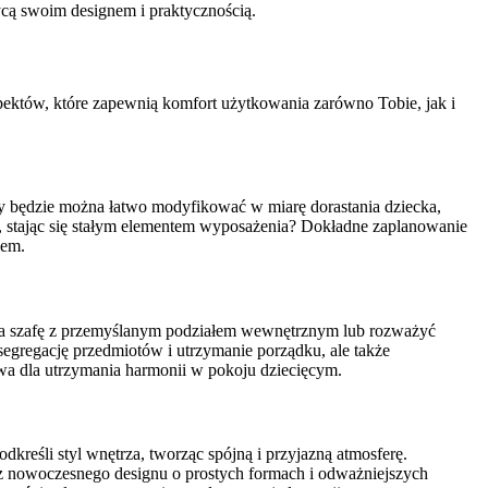
ycą swoim designem i praktycznością.
aspektów, które zapewnią komfort użytkowania zarówno Tobie, jak i
tóry będzie można łatwo modyfikować w miarę dorastania dziecka,
at, stając się stałym elementem wyposażenia? Dokładne zaplanowanie
lem.
ć na szafę z przemyślanym podziałem wewnętrznym lub rozważyć
segregację przedmiotów i utrzymanie porządku, ale także
owa dla utrzymania harmonii w pokoju dziecięcym.
dkreśli styl wnętrza, tworząc spójną i przyjazną atmosferę.
jesz nowoczesnego designu o prostych formach i odważniejszych