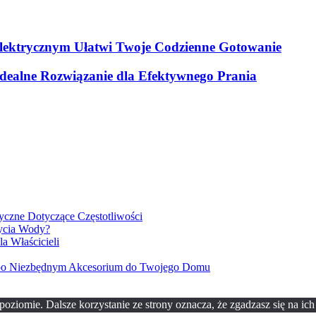
lektrycznym Ułatwi Twoje Codzienne Gotowanie
dealne Rozwiązanie dla Efektywnego Prania
czne Dotyczące Częstotliwości
ycia Wody?
a Właścicieli
 po Niezbędnym Akcesorium do Twojego Domu
oziomie. Dalsze korzystanie ze strony oznacza, że zgadzasz się na ich