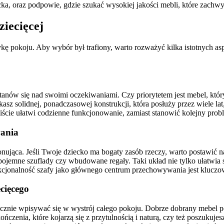
ecka, oraz podpowie, gdzie szukać wysokiej jakości mebli, które zachw
iecięcej
tykę pokoju. Aby wybór był trafiony, warto rozważyć kilka istotnych 
zastanów się nad swoimi oczekiwaniami. Czy priorytetem jest mebel, k
asz solidnej, ponadczasowej konstrukcji, która posłuży przez wiele l
ście ułatwi codzienne funkcjonowanie, zamiast stanowić kolejny prob
wania
ponująca. Jeśli Twoje dziecko ma bogaty zasób rzeczy, warto postawi
pojemne szuflady czy wbudowane regały. Taki układ nie tylko ułatwia 
unkcjonalność szafy jako głównego centrum przechowywania jest klucz
cięcego
tycznie wpisywać się w wystrój całego pokoju. Dobrze dobrany mebel po
ończenia, które kojarzą się z przytulnością i naturą, czy też poszuku