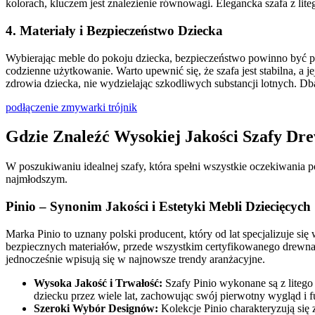
kolorach, kluczem jest znalezienie równowagi. Elegancka szafa z li
4. Materiały i Bezpieczeństwo Dziecka
Wybierając meble do pokoju dziecka, bezpieczeństwo powinno być prio
codzienne użytkowanie. Warto upewnić się, że szafa jest stabilna, a 
zdrowia dziecka, nie wydzielając szkodliwych substancji lotnych. Db
podłączenie zmywarki trójnik
Gdzie Znaleźć Wysokiej Jakości Szafy Dre
W poszukiwaniu idealnej szafy, która spełni wszystkie oczekiwania
najmłodszym.
Pinio – Synonim Jakości i Estetyki Mebli Dziecięcych
Marka Pinio to uznany polski producent, który od lat specjalizuje się
bezpiecznych materiałów, przede wszystkim certyfikowanego drewna s
jednocześnie wpisują się w najnowsze trendy aranżacyjne.
Wysoka Jakość i Trwałość:
Szafy Pinio wykonane są z litego
dziecku przez wiele lat, zachowując swój pierwotny wygląd i 
Szeroki Wybór Designów:
Kolekcje Pinio charakteryzują si