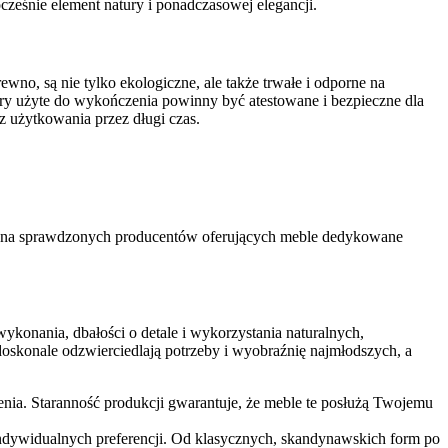
cześnie element natury i ponadczasowej elegancji.
no, są nie tylko ekologiczne, ale także trwałe i odporne na
kiery użyte do wykończenia powinny być atestowane i bezpieczne dla
z użytkowania przez długi czas.
agę na sprawdzonych producentów oferujących meble dedykowane
 wykonania, dbałości o detale i wykorzystania naturalnych,
oskonale odzwierciedlają potrzeby i wyobraźnię najmłodszych, a
nia. Staranność produkcji gwarantuje, że meble te posłużą Twojemu
ndywidualnych preferencji. Od klasycznych, skandynawskich form po