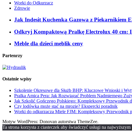
Worki do Odkurzacz
Zdrowie
Jak Indesit Kuchenka Gazowa z Piekarnikiem E
Odkryj Kompaktową Pralkę Electrolux 40 cm: I
Meble dla dzieci meblik ceny
Partenrzy
Ostatnie wpisy
Szkolenie Okresowe dla Służb BHP: Kluczowe Wnioski i Wyty
Pralka Amica Pera: Jak Rozwiązać Problem Nadmiernego Zuż
Jak Szkolić Gończego Polskiego: Kompleksowy Przewodnik dl
Czy lodówka może stać na mrozie? Ekspercki poradnik
Worki do odkurzacza Miele FJM: Kompleksowy Przewodnik
Motyw WordPress: Donovan autorstwa ThemeZee.
Ta strona korzysta z ciasteczek aby świadczyć usługi na najwyższym p