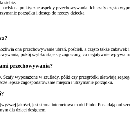
a siebie.
y nacisk na praktyczne aspekty przechowywania. Ich szafy często wypo
utrzymanie porządku i dostęp do rzeczy dziecka.
cka?
ożliwia ona przechowywanie ubrań, pościeli, a często także zabawek 
howywania, pokój szybko staje się zagracony, co negatywnie wpływa n
cjami przechowywania?
zy. Szafy wyposażone w szuflady, półki czy przegródki ułatwiają segr
szcze lepsze zagospodarowanie miejsca i utrzymanie porządku.
i?
yższej jakości, jest strona internetowa marki Pinio. Posiadają oni sz
aznym dla dzieci designem.