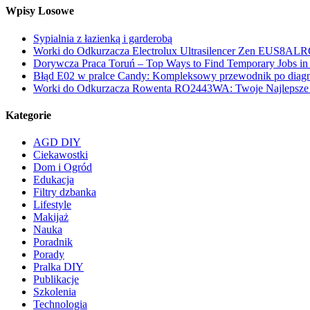
Wpisy Losowe
Sypialnia z łazienką i garderobą
Worki do Odkurzacza Electrolux Ultrasilencer Zen EUS8ALR
Dorywcza Praca Toruń – Top Ways to Find Temporary Jobs in
Błąd E02 w pralce Candy: Kompleksowy przewodnik po diagno
Worki do Odkurzacza Rowenta RO2443WA: Twoje Najlepsze 
Kategorie
AGD DIY
Ciekawostki
Dom i Ogród
Edukacja
Filtry dzbanka
Lifestyle
Makijaż
Nauka
Poradnik
Porady
Pralka DIY
Publikacje
Szkolenia
Technologia