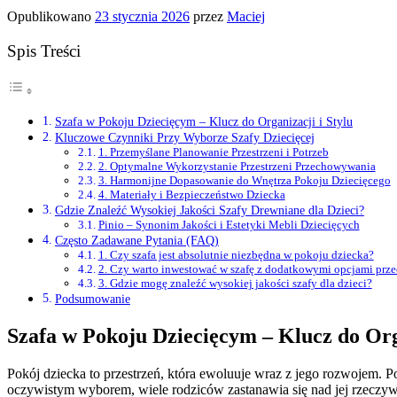
Opublikowano
23 stycznia 2026
przez
Maciej
Spis Treści
Szafa w Pokoju Dziecięcym – Klucz do Organizacji i Stylu
Kluczowe Czynniki Przy Wyborze Szafy Dziecięcej
1. Przemyślane Planowanie Przestrzeni i Potrzeb
2. Optymalne Wykorzystanie Przestrzeni Przechowywania
3. Harmonijne Dopasowanie do Wnętrza Pokoju Dziecięcego
4. Materiały i Bezpieczeństwo Dziecka
Gdzie Znaleźć Wysokiej Jakości Szafy Drewniane dla Dzieci?
Pinio – Synonim Jakości i Estetyki Mebli Dziecięcych
Często Zadawane Pytania (FAQ)
1. Czy szafa jest absolutnie niezbędna w pokoju dziecka?
2. Czy warto inwestować w szafę z dodatkowymi opcjami pr
3. Gdzie mogę znaleźć wysokiej jakości szafy dla dzieci?
Podsumowanie
Szafa w Pokoju Dziecięcym – Klucz do Orga
Pokój dziecka to przestrzeń, która ewoluuje wraz z jego rozwojem.
oczywistym wyborem, wiele rodziców zastanawia się nad jej rzeczywis