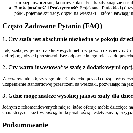
bardziej nowoczesne, kolorowe akcenty – każdy znajdzie coś dl
Funkcjonalność i Praktyczność:
Projektanci Pinio kładą duż
półki, pojemne szuflady, drążki na wieszaki – które ułatwiają 
Często Zadawane Pytania (FAQ)
1. Czy szafa jest absolutnie niezbędna w pokoju dzie
Tak, szafa jest jednym z kluczowych mebli w pokoju dziecięcym. Um
dobrej organizacji przestrzeni. Bez odpowiedniego miejsca do przec
2. Czy warto inwestować w szafę z dodatkowymi op
Zdecydowanie tak, szczególnie jeśli dziecko posiada dużą ilość rzec
uzupełnienie standardowej przestrzeni na wieszaki, pozwalając na je
3. Gdzie mogę znaleźć wysokiej jakości szafy dla dziec
Jednym z rekomendowanych miejsc, które oferuje meble dziecięce najw
charakteryzują się trwałością, funkcjonalnością i estetycznym, przyj
Podsumowanie