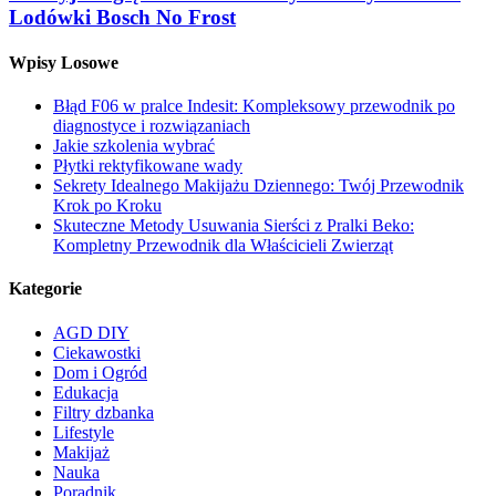
Lodówki Bosch No Frost
Wpisy Losowe
Błąd F06 w pralce Indesit: Kompleksowy przewodnik po
diagnostyce i rozwiązaniach
Jakie szkolenia wybrać
Płytki rektyfikowane wady
Sekrety Idealnego Makijażu Dziennego: Twój Przewodnik
Krok po Kroku
Skuteczne Metody Usuwania Sierści z Pralki Beko:
Kompletny Przewodnik dla Właścicieli Zwierząt
Kategorie
AGD DIY
Ciekawostki
Dom i Ogród
Edukacja
Filtry dzbanka
Lifestyle
Makijaż
Nauka
Poradnik