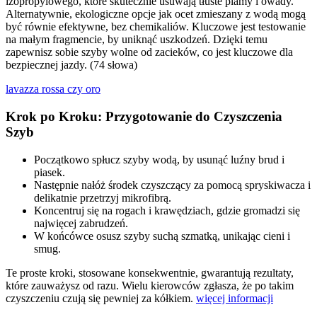
izopropylowego, które skutecznie usuwają tłuste plamy i owady.
Alternatywnie, ekologiczne opcje jak ocet zmieszany z wodą mogą
być równie efektywne, bez chemikaliów. Kluczowe jest testowanie
na małym fragmencie, by uniknąć uszkodzeń. Dzięki temu
zapewnisz sobie szyby wolne od zacieków, co jest kluczowe dla
bezpiecznej jazdy. (74 słowa)
lavazza rossa czy oro
Krok po Kroku: Przygotowanie do Czyszczenia
Szyb
Początkowo spłucz szyby wodą, by usunąć luźny brud i
piasek.
Następnie nałóż środek czyszczący za pomocą spryskiwacza i
delikatnie przetrzyj mikrofibrą.
Koncentruj się na rogach i krawędziach, gdzie gromadzi się
najwięcej zabrudzeń.
W końcówce osusz szyby suchą szmatką, unikając cieni i
smug.
Te proste kroki, stosowane konsekwentnie, gwarantują rezultaty,
które zauważysz od razu. Wielu kierowców zgłasza, że po takim
czyszczeniu czują się pewniej za kółkiem.
więcej informacji