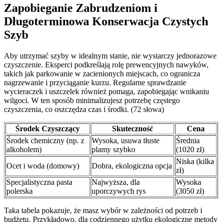
Zapobieganie Zabrudzeniom i
Długoterminowa Konserwacja Czystych
Szyb
Aby utrzymać szyby w idealnym stanie, nie wystarczy jednorazowe
czyszczenie. Eksperci podkreślają rolę prewencyjnych nawyków,
takich jak parkowanie w zacienionych miejscach, co ogranicza
nagrzewanie i przyciąganie kurzu. Regularne sprawdzanie
wycieraczek i uszczelek również pomaga, zapobiegając wnikaniu
wilgoci. W ten sposób minimalizujesz potrzebę częstego
czyszczenia, co oszczędza czas i środki. (72 słowa)
Środek Czyszczący
Skuteczność
Cena
Środek chemiczny (np. z
Wysoka, usuwa tłuste
Średnia
alkoholem)
plamy szybko
(1020 zł)
Niska (kilka
Ocet i woda (domowy)
Dobra, ekologiczna opcja
zł)
Specjalistyczna pasta
Najwyższa, dla
Wysoka
polerska
uporczywych rys
(3050 zł)
Taka tabela pokazuje, że masz wybór w zależności od potrzeb i
budżetu. Przykładowo, dla codziennego użytku ekologiczne metody