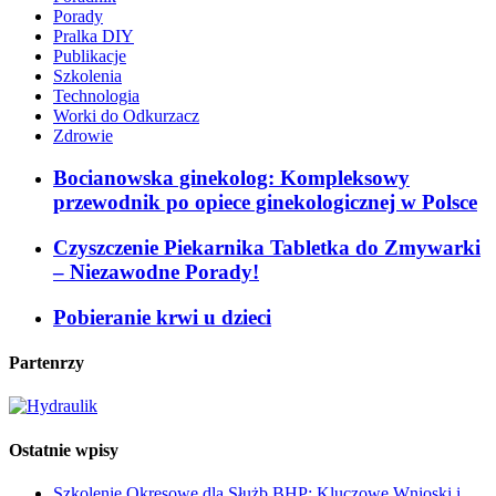
Porady
Pralka DIY
Publikacje
Szkolenia
Technologia
Worki do Odkurzacz
Zdrowie
Bocianowska ginekolog: Kompleksowy
przewodnik po opiece ginekologicznej w Polsce
Czyszczenie Piekarnika Tabletka do Zmywarki
– Niezawodne Porady!
Pobieranie krwi u dzieci
Partenrzy
Ostatnie wpisy
Szkolenie Okresowe dla Służb BHP: Kluczowe Wnioski i